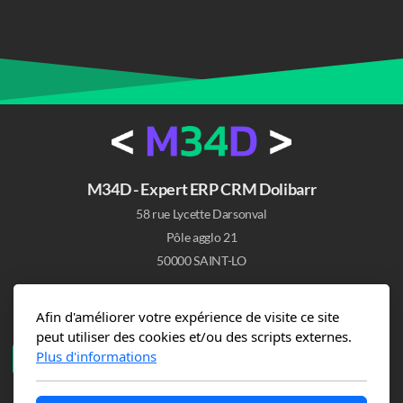
M34D - Expert ERP CRM Dolibarr
58 rue Lycette Darsonval
Pôle agglo 21
50000 SAINT-LO
Afin d'améliorer votre expérience de visite ce site
peut utiliser des cookies et/ou des scripts externes.
Plus d'informations
Politique de confidentialité
Mentions légales
CGPS
CGU
Plan du site