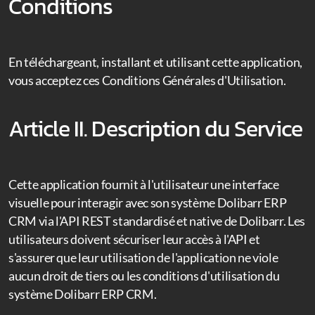
Conditions
App mobile pour Dolibarr
Nos modules
En téléchargeant, installant et utilisant cette application,
Nos autres applications
vous acceptez ces Conditions Générales d'Utilisation.
Article II. Description du Service
Cette application fournit à l'utilisateur une interface
visuelle pour interagir avec son système Dolibarr ERP
CRM via l'API REST standardisé et native de Dolibarr. Les
utilisateurs doivent sécuriser leur accès à l'API et
s'assurer que leur utilisation de l'application ne viole
aucun droit de tiers ou les conditions d'utilisation du
système Dolibarr ERP CRM.